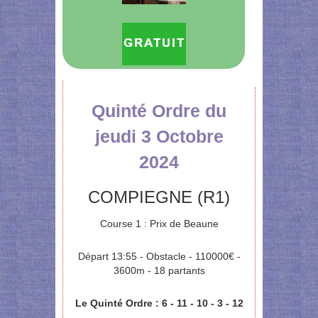
Quinté Ordre du
jeudi 3 Octobre
2024
COMPIEGNE (R1)
Course 1 : Prix de Beaune
Départ 13:55 - Obstacle - 110000€ -
3600m - 18 partants
Le Quinté Ordre : 6 - 11 - 10 - 3 - 12