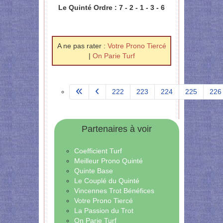
Le Quinté Ordre : 7 - 2 - 1 - 3 - 6
A ne pas rater :
Votre Prono Tiercé
|
On Parie Turf
222
223
224
225
226
Page 227 sur 581
Partenaires à voir
Coefficient Turf
Meilleur Prono Quinté
Quinte Base
Le Couplé du Quinté
Vincennes Trot Bénéfices
Votre Prono Tiercé
La Passion du Trot
On Parie Turf