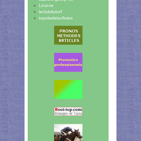
Licorne
leclubduturf
topsitedeturfistes