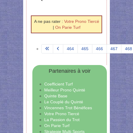
A ne pas rater :
Votre Prono Tiercé
|
On Parie Turf
464
465
466
467
468
Page 469 sur 581
Partenaires à voir
Coefficient Turf
Meilleur Prono Quinté
Quinte Base
Le Couplé du Quinté
Vincennes Trot Bénéfices
Votre Prono Tiercé
La Passion du Trot
On Parie Turf
Strategie Multi Sports