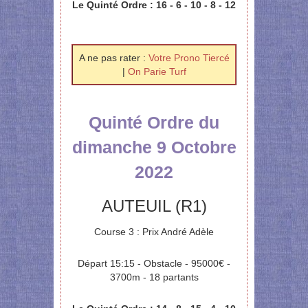
Le Quinté Ordre : 16 - 6 - 10 - 8 - 12
A ne pas rater :
Votre Prono Tiercé
|
On Parie Turf
Quinté Ordre du
dimanche 9 Octobre
2022
AUTEUIL (R1)
Course 3 : Prix André Adèle
Départ 15:15 - Obstacle - 95000€ -
3700m - 18 partants