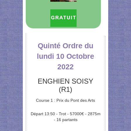
Quinté Ordre du
lundi 10 Octobre
2022
ENGHIEN SOISY
(R1)
Course 1 : Prix du Pont des Arts
Départ 13:50 - Trot - 57000€ - 2875m
- 16 partants