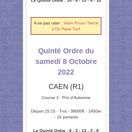
Le Quinté Ordre : 14 - 8 - 15 - 4 - 10
A ne pas rater :
Votre Prono Tiercé
|
On Parie Turf
Quinté Ordre du
samedi 8 Octobre
2022
CAEN (R1)
Course 3 : Prix d'Automne
Départ 15:15 - Trot - 38000€ - 2450m
- 16 partants
Le Quinté Ordre : 6 - 2 - 13 - 3 - 8