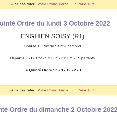
A ne pas rater :
Votre Prono Tiercé
|
On Parie Turf
uinté Ordre du lundi 3 Octobre 2022
ENGHIEN SOISY (R1)
Course 1 : Prix de Saint-Chamond
Départ 13:50 - Trot - 57000€ - 2150m - 15 partants
Le Quinté Ordre : 5 - 9 - 12 - 2 - 1
A ne pas rater :
Votre Prono Tiercé
|
On Parie Turf
nté Ordre du dimanche 2 Octobre 202