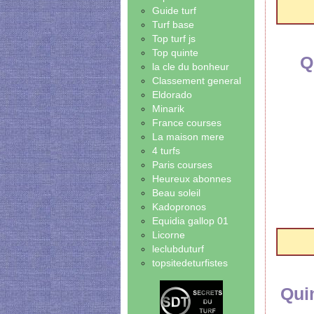
Guide turf
Turf base
Top turf js
Top quinte
Q
la cle du bonheur
Classement general
Eldorado
Minarik
France courses
La maison mere
4 turfs
Paris courses
Heureux abonnes
Beau soleil
Kadopronos
Equidia gallop 01
Licorne
leclubduturf
topsitedeturfistes
Qui