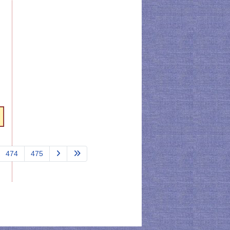
474
475
1