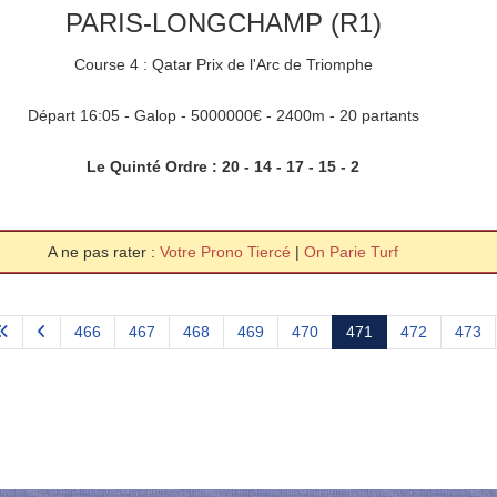
PARIS-LONGCHAMP (R1)
Course 4 : Qatar Prix de l'Arc de Triomphe
Départ 16:05 - Galop - 5000000€ - 2400m - 20 partants
Le Quinté Ordre : 20 - 14 - 17 - 15 - 2
A ne pas rater :
Votre Prono Tiercé
|
On Parie Turf
466
467
468
469
470
471
472
473
Page 471 sur 58