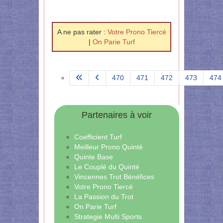
A ne pas rater :
Votre Prono Tiercé
|
On Parie Turf
470
471
472
473
474
Page 475 sur 581
Partenaires à voir
Coefficient Turf
Meilleur Prono Quinté
Quinte Base
Le Couplé du Quinté
Vincennes Trot Bénéfices
Votre Prono Tiercé
La Passion du Trot
On Parie Turf
Strategie Multi Sports