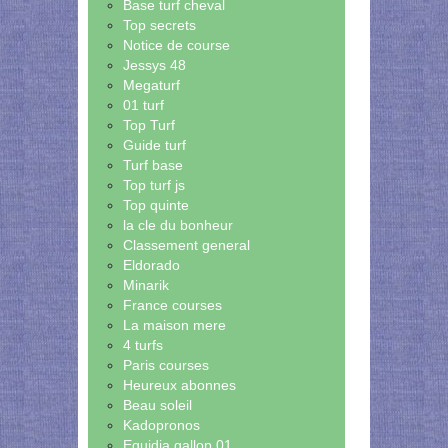
Base turf cheval
Top secrets
Notice de course
Jessys 48
Megaturf
01 turf
Top Turf
Guide turf
Turf base
Top turf js
Top quinte
la cle du bonheur
Classement general
Eldorado
Minarik
France courses
La maison mere
4 turfs
Paris courses
Heureux abonnes
Beau soleil
Kadopronos
Equidia gallop 01