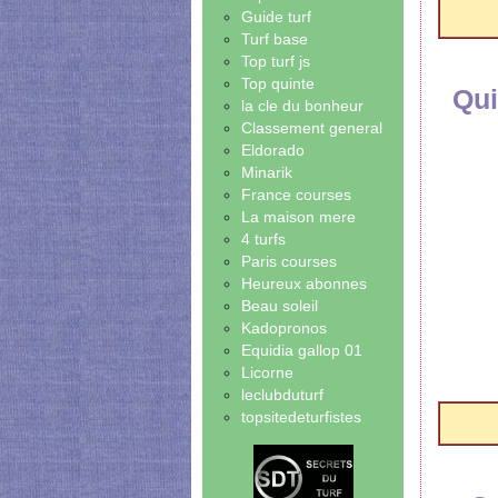
Guide turf
Turf base
Top turf js
Top quinte
Qui
la cle du bonheur
Classement general
Eldorado
Minarik
France courses
La maison mere
4 turfs
Paris courses
Heureux abonnes
Beau soleil
Kadopronos
Equidia gallop 01
Licorne
leclubduturf
topsitedeturfistes