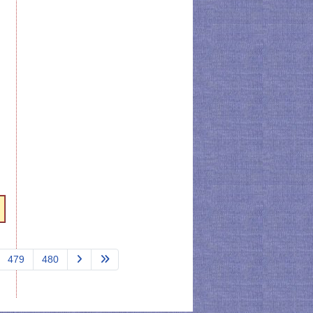
479
480
1